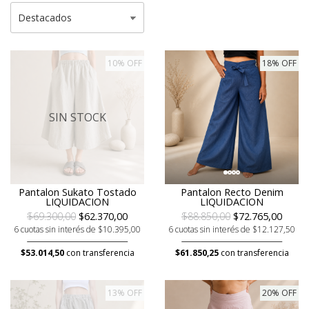
10% OFF
18% OFF
SIN STOCK
Pantalon Sukato Tostado
Pantalon Recto Denim
LIQUIDACION
LIQUIDACION
$69.300,00
$62.370,00
$88.850,00
$72.765,00
6 cuotas sin interés de $10.395,00
6 cuotas sin interés de $12.127,50
$53.014,50
con transferencia
$61.850,25
con transferencia
13% OFF
20% OFF