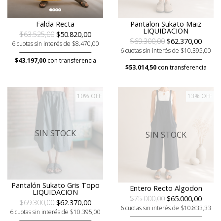
Falda Recta
Pantalon Sukato Maiz
LIQUIDACION
$63.525,00
$50.820,00
$69.300,00
$62.370,00
6 cuotas sin interés de $8.470,00
6 cuotas sin interés de $10.395,00
$43.197,00
con transferencia
$53.014,50
con transferencia
10% OFF
13% OFF
SIN STOCK
SIN STOCK
Pantalón Sukato Gris Topo
Entero Recto Algodon
LIQUIDACION
$75.000,00
$65.000,00
$69.300,00
$62.370,00
6 cuotas sin interés de $10.833,33
6 cuotas sin interés de $10.395,00