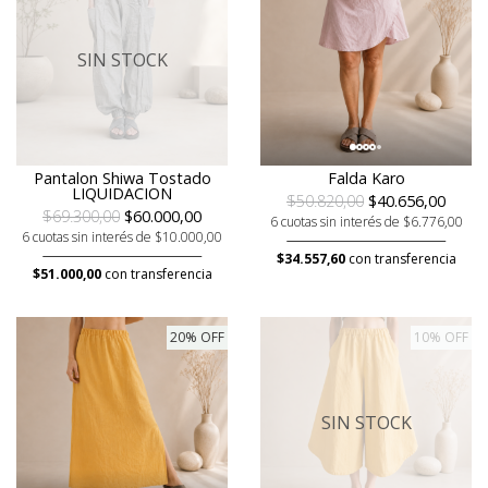
SIN STOCK
Pantalon Shiwa Tostado
Falda Karo
LIQUIDACION
$50.820,00
$40.656,00
$69.300,00
$60.000,00
6 cuotas sin interés de $6.776,00
6 cuotas sin interés de $10.000,00
$34.557,60
con transferencia
$51.000,00
con transferencia
20% OFF
10% OFF
SIN STOCK