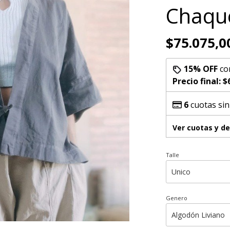
Chaqu
$75.075,0
15% OFF
co
Precio final:
$
6
cuotas sin
Ver cuotas y d
Talle
Genero