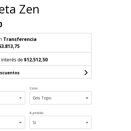
eta Zen
0
n
Transferencia
63.813,75
 interés de
$12.512,50
escuentos
Color
A pedido