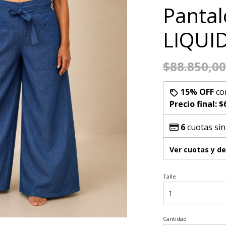
Pantal
LIQUI
$88.850,00
15% OFF
co
Precio final:
$
6
cuotas sin
Ver cuotas y d
Talle
Cantidad