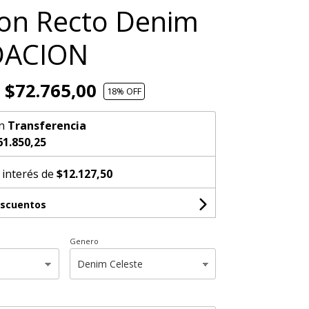
on Recto Denim
DACION
$72.765,00
18
% OFF
n
Transferencia
61.850,25
 interés de
$12.127,50
escuentos
Genero