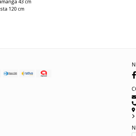
tamanga 43 cm
asta 120 cm
N
C
N