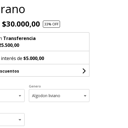
erano
$30.000,00
33
% OFF
n
Transferencia
25.500,00
 interés de
$5.000,00
escuentos
Genero