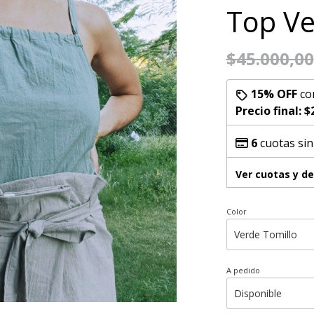
Top V
$45.000,00
15% OFF
co
Precio final:
$
6
cuotas sin
Ver cuotas y d
Color
A pedido